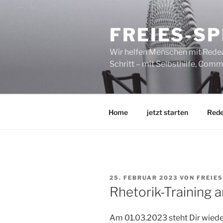
Zum
Inhalt
FREIES-S
springen
Wir helfen Menschen mit Redean
Schritt – mit Selbsthilfe, Co
Home
jetzt starten
Red
VERÖFFENTLICHT
25. FEBRUAR 2023
VON
FREIE
AM
Rhetorik-Training 
Am 01.03.2023 steht Dir wieder