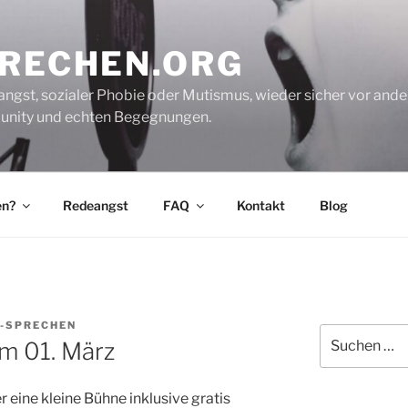
PRECHEN.ORG
gst, sozialer Phobie oder Mutismus, wieder sicher vor andere
mmunity und echten Begegnungen.
en?
Redeangst
FAQ
Kontakt
Blog
S-SPRECHEN
Suche
am 01. März
nach:
 eine kleine Bühne inklusive gratis