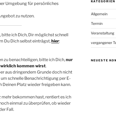
KATEGORIEN
iner Umgebung für persönliches
Allgemein
 Angebot zu nutzen.
Termin
Veranstaltung
itte ich Dich, Dir möglichst schnell
em Du Dich selbst einträgst,
hier
:
vergangener T
n zu benachteiligen, bitte ich Dich,
nur
NEUESTE KO
 wirklich kommen wirst
.
aber aus dringendem Grunde doch nicht
h um schnelle Benachrichtigung per E-
ch Deinen Platz wieder freigeben kann.
tz mehr bekommen hast, rentiert es ich
noch einmal zu überprüfen, ob wieder
der Fall.