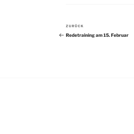
Beitragsnavigation
Vorheriger
ZURÜCK
Beitrag
Redetraining am 15. Februar