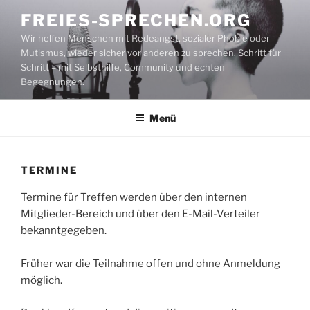
Zum
FREIES-SPRECHEN.ORG
Inhalt
Wir helfen Menschen mit Redeangst, sozialer Phobie oder
springen
Mutismus, wieder sicher vor anderen zu sprechen. Schritt für
Schritt – mit Selbsthilfe, Community und echten
Begegnungen.
Menü
TERMINE
Termine für Treffen werden über den internen
Mitglieder-Bereich und über den E-Mail-Verteiler
bekanntgegeben.
Früher war die Teilnahme offen und ohne Anmeldung
möglich.