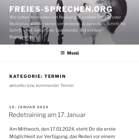
Zum
FREIES-SPRECHEN.ORG
Inhalt
Wir helfen Menschen mit Redeangst, sozialer Phobie oder
springen
Mutismus, wieder sicher vor anderen zu sprechen. Schritt für
Schritt – mit Selbsthilfe, Community und echten
Begegnungen.
Menü
KATEGORIE:
TERMIN
aktueller bzw. kommender Termin
VERÖFFENTLICHT
10. JANUAR 2024
AM
Redetraining am 17. Januar
Am Mittwoch, den 17.01.2024, steht Dir die erste
Möglichkeit zur Verfügung, das Reden vor einem