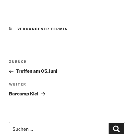
KATEGORIEN
VERGANGENER TERMIN
Beitragsnavigation
Vorheriger
ZURÜCK
Beitrag
Treffen am 05.Juni
Nächster
WEITER
Beitrag
Barcamp Kiel
Suche
Suche
nach: