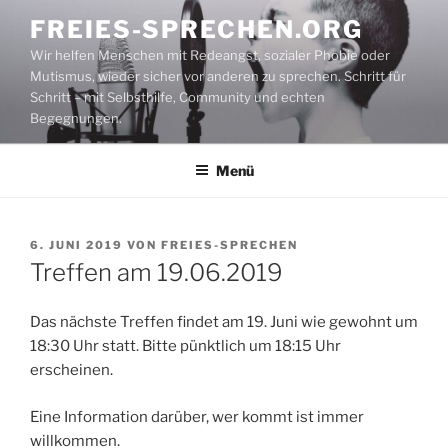
Zum
FREIES-SPRECHEN.ORG
Inhalt
Wir helfen Menschen mit Redeangst, sozialer Phobie oder
springen
Mutismus, wieder sicher vor anderen zu sprechen. Schritt für
Schritt – mit Selbsthilfe, Community und echten
Begegnungen.
Menü
VERÖFFENTLICHT
6. JUNI 2019
VON
FREIES-SPRECHEN
AM
Treffen am 19.06.2019
Das nächste Treffen findet am 19. Juni wie gewohnt um
18:30 Uhr statt. Bitte pünktlich um 18:15 Uhr
erscheinen.
Eine Information darüber, wer kommt ist immer
willkommen.