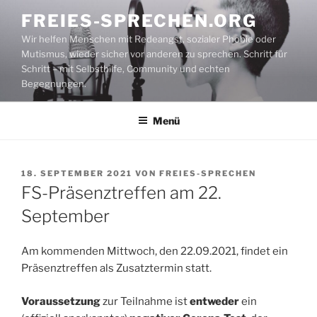
Zum
FREIES-SPRECHEN.ORG
Inhalt
Wir helfen Menschen mit Redeangst, sozialer Phobie oder
springen
Mutismus, wieder sicher vor anderen zu sprechen. Schritt für
Schritt – mit Selbsthilfe, Community und echten
Begegnungen.
Menü
VERÖFFENTLICHT
18. SEPTEMBER 2021
VON
FREIES-SPRECHEN
AM
FS-Präsenztreffen am 22.
September
Am kommenden Mittwoch, den 22.09.2021, findet ein
Präsenztreffen als Zusatztermin statt.
Voraussetzung
zur Teilnahme ist
entweder
ein