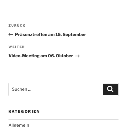
Beitragsnavigation
Vorheriger
ZURÜCK
Beitrag
Präsenztreffen am 15. September
Nächster
WEITER
Beitrag
Video-Meeting am 06. Oktober
Suche
Suche
nach:
KATEGORIEN
Allgemein