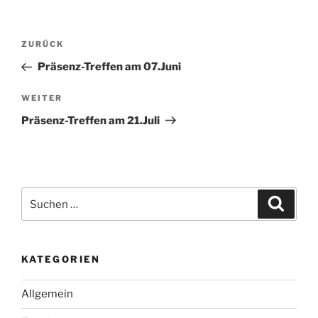
Beitragsnavigation
Vorheriger
ZURÜCK
Beitrag
Präsenz-Treffen am 07.Juni
Nächster
WEITER
Beitrag
Präsenz-Treffen am 21.Juli
Suche
Suche
nach:
KATEGORIEN
Allgemein