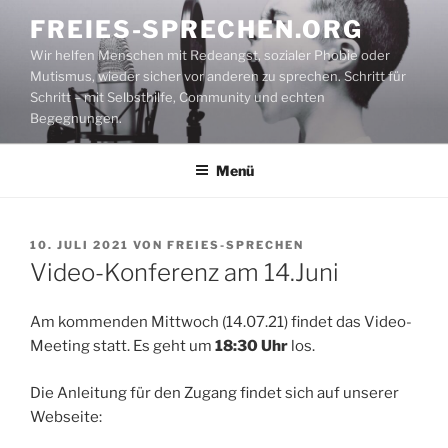
Zum
FREIES-SPRECHEN.ORG
Inhalt
Wir helfen Menschen mit Redeangst, sozialer Phobie oder
springen
Mutismus, wieder sicher vor anderen zu sprechen. Schritt für
Schritt – mit Selbsthilfe, Community und echten
Begegnungen.
Menü
VERÖFFENTLICHT
10. JULI 2021
VON
FREIES-SPRECHEN
AM
Video-Konferenz am 14.Juni
Am kommenden Mittwoch (14.07.21) findet das Video-
Meeting statt. Es geht um
18:30 Uhr
los.
Die Anleitung für den Zugang findet sich auf unserer
Webseite: