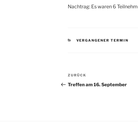
Nachtrag: Es waren 6 Teilneh
KATEGORIEN
VERGANGENER TERMIN
Beitragsnavigation
Vorheriger
ZURÜCK
Beitrag
Treffen am 16. September