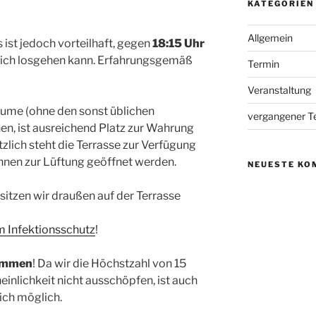
KATEGORIEN
Allgemein
ist jedoch vorteilhaft, gegen
18:15 Uhr
tlich losgehen kann. Erfahrungsgemäß
Termin
Veranstaltung
ume (ohne den sonst üblichen
vergangener T
en, ist ausreichend Platz zur Wahrung
lich steht die Terrasse zur Verfügung
nen zur Lüftung geöffnet werden.
NEUESTE KO
itzen wir draußen auf der Terrasse
 Infektionsschutz
!
ommen
! Da wir die Höchstzahl von 15
nlichkeit nicht ausschöpfen, ist auch
ich möglich.