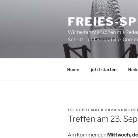
Zum
Inhalt
FREIES-S
springen
Wir helfen Menschen mit Redean
Schritt – mit Selbsthilfe, Co
Home
jetzt starten
Red
VERÖFFENTLICHT
19. SEPTEMBER 2020
VON
FRE
AM
Treffen am 23. Se
Am kommenden
Mittwoch, d