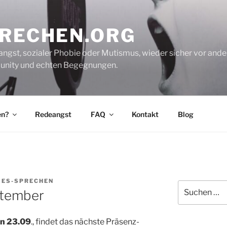
PRECHEN.ORG
gst, sozialer Phobie oder Mutismus, wieder sicher vor andere
mmunity und echten Begegnungen.
en?
Redeangst
FAQ
Kontakt
Blog
IES-SPRECHEN
Suche
ptember
nach:
en 23.09
., findet das nächste Präsenz-