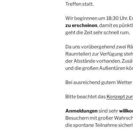
Treffen statt.
Wir beginnnen um 18:30 Uhr. Es 
zu erscheinen
, damit es pünk
geht die Zeit sehr schnell rum.
Da uns vorübergehend zwei Rä
Raumteiler) zur Verfügung steh
der Abstände vorhanden. Zusätz
und die großen Außentüren kön
Bei ausreichend gutem Wetter s
Bitte beachtet das
Konzept zum
Anmeldungen
sind sehr
willk
Besuchern mit großer Wahrschei
die spontane Teilnahme sicherl