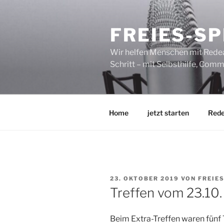
Zum
Inhalt
FREIES-S
springen
Wir helfen Menschen mit Redean
Schritt – mit Selbsthilfe, Co
Home
jetzt starten
Red
VERÖFFENTLICHT
23. OKTOBER 2019
VON
FREIE
AM
Treffen vom 23.10.
Beim Extra-Treffen waren fünf