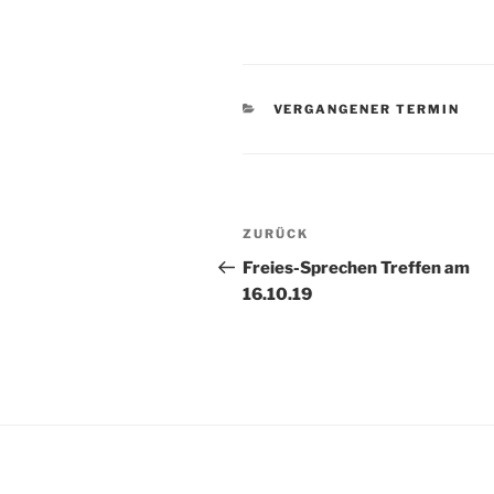
KATEGORIEN
VERGANGENER TERMIN
Beitragsnavigation
Vorheriger
ZURÜCK
Beitrag
Freies-Sprechen Treffen am
16.10.19