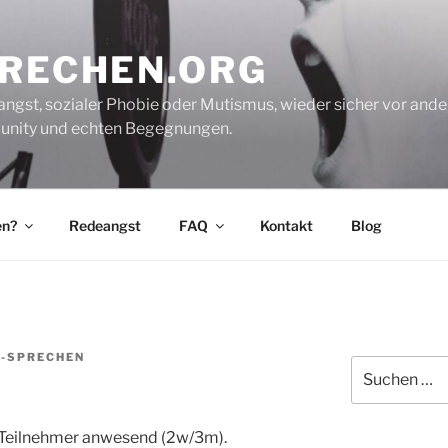
PRECHEN.ORG
gst, sozialer Phobie oder Mutismus, wieder sicher vor andere
mmunity und echten Begegnungen.
en?
Redeangst
FAQ
Kontakt
Blog
S-SPRECHEN
Suche
nach:
 Teilnehmer anwesend (2w/3m).