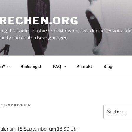
PRECHEN.ORG
gst, sozialer Phobie oder Mutismus, wieder sicher vor andere
mmunity und echten Begegnungen.
en?
Redeangst
FAQ
Kontakt
Blog
IES-SPRECHEN
Suche
nach:
egulär am 18.September um 18:30 Uhr