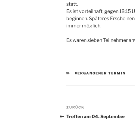
statt.
Es ist vorteilhaft, gegen 18:15 
beginnen. Späteres Erscheinen 
immer möglich.
Es waren sieben Teilnehmer a
KATEGORIEN
VERGANGENER TERMIN
Beitragsnavigation
Vorheriger
ZURÜCK
Beitrag
Treffen am 04. September