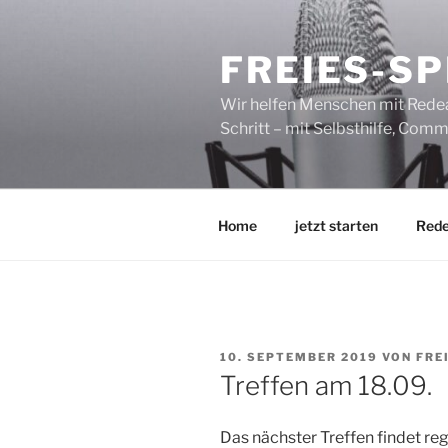
Zum
Inhalt
FREIES-S
springen
Wir helfen Menschen mit Redean
Schritt – mit Selbsthilfe, Co
Home
jetzt starten
Red
VERÖFFENTLICHT
10. SEPTEMBER 2019
VON
FRE
AM
Treffen am 18.09.
Das nächster Treffen findet r