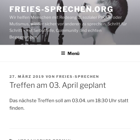
Zum
FREIES-SPRECHEN.ORG
Inhalt
Wir helfen Menschen mit Redeangst, sozialer Phobie oder
springen
Mutismus, wieder sicher vor anderen zu sprechen. Schritt für
Schritt – mit Selbsthilfe, Community und echten
Begegnungen.
Menü
VERÖFFENTLICHT
27. MÄRZ 2019
VON
FREIES-SPRECHEN
AM
Treffen am 03. April geplant
Das nächste Treffen soll am 03.04. um 18:30 Uhr statt
finden.