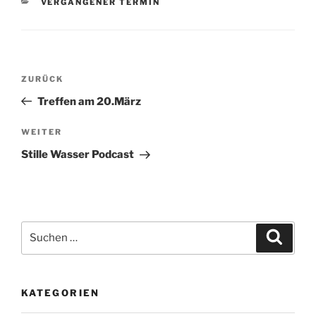
KATEGORIEN
VERGANGENER TERMIN
Beitragsnavigation
Vorheriger
ZURÜCK
Beitrag
Treffen am 20.März
Nächster
WEITER
Beitrag
Stille Wasser Podcast
Suche
Suche
nach:
KATEGORIEN