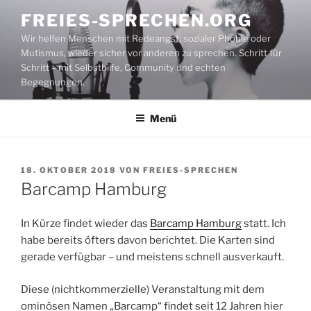
Zum
FREIES-SPRECHEN.ORG
Inhalt
Wir helfen Menschen mit Redeangst, sozialer Phobie oder
springen
Mutismus, wieder sicher vor anderen zu sprechen. Schritt für
Schritt – mit Selbsthilfe, Community und echten
Begegnungen.
Menü
VERÖFFENTLICHT
18. OKTOBER 2018
VON
FREIES-SPRECHEN
AM
Barcamp Hamburg
In Kürze findet wieder das
Barcamp Hamburg
statt. Ich
habe bereits öfters davon berichtet. Die Karten sind
gerade verfügbar – und meistens schnell ausverkauft.
Diese (nichtkommerzielle) Veranstaltung mit dem
ominösen Namen „Barcamp“ findet seit 12 Jahren hier