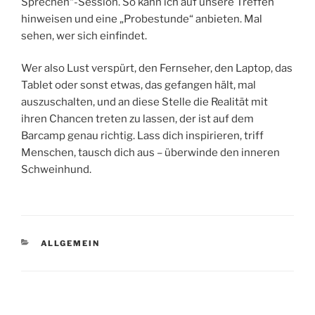
Sprechen“-Session. So kann ich auf unsere Treffen
hinweisen und eine „Probestunde“ anbieten. Mal
sehen, wer sich einfindet.
Wer also Lust verspürt, den Fernseher, den Laptop, das
Tablet oder sonst etwas, das gefangen hält, mal
auszuschalten, und an diese Stelle die Realität mit
ihren Chancen treten zu lassen, der ist auf dem
Barcamp genau richtig. Lass dich inspirieren, triff
Menschen, tausch dich aus – überwinde den inneren
Schweinhund.
KATEGORIEN
ALLGEMEIN
Beitragsnavigation