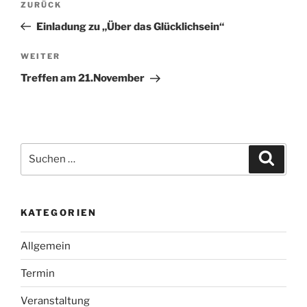
Vorheriger
ZURÜCK
Beitrag
Einladung zu „Über das Glücklichsein“
Nächster
WEITER
Beitrag
Treffen am 21.November
Suche
Suche
nach:
KATEGORIEN
Allgemein
Termin
Veranstaltung