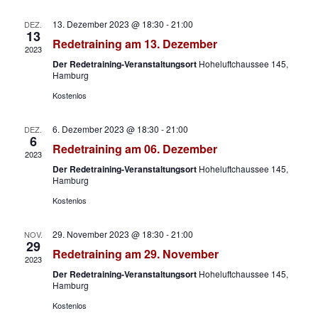
a
e
t
a
e
n
u
13. Dezember 2023 @ 18:30
-
21:00
DEZ.
n
13
s
m
Redetraining am 13. Dezember
2023
s
t
w
Der Redetraining-Veranstaltungsort
Hoheluftchaussee 145,
t
a
ä
Hamburg
a
h
l
Kostenlos
l
l
t
e
u
6. Dezember 2023 @ 18:30
-
21:00
t
DEZ.
6
n
n
Redetraining am 06. Dezember
u
2023
.
g
Der Redetraining-Veranstaltungsort
Hoheluftchaussee 145,
n
Hamburg
A
g
n
Kostenlos
e
s
n
29. November 2023 @ 18:30
-
21:00
i
NOV.
29
S
Redetraining am 29. November
c
2023
u
h
Der Redetraining-Veranstaltungsort
Hoheluftchaussee 145,
Hamburg
t
c
e
Kostenlos
h