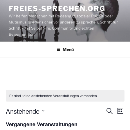
Zum
FREIES-SPRECHEN.ORG
Inhalt
Wir helfen Menschen mit Redeangst, sozialer Phobie oder
springen
Mutismus, wieder sicher vor anderen zu sprechen. Schritt für
Schritt – mit Selbsthilfe, Community und echten
Begegnungen.
Menü
Es sind keine anstehenden Veranstaltungen vorhanden.
Anstehende
V
V
S
L
u
e
e
i
D
c
Vergangene Veranstaltungen
s
r
a
r
h
t